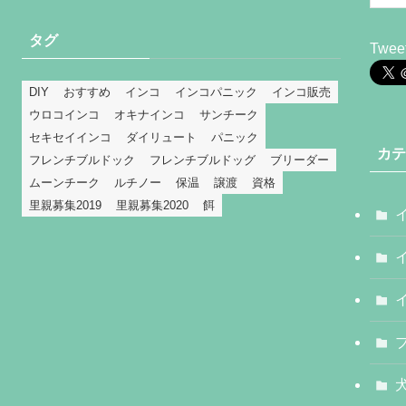
タグ
Tweet
DIY
おすすめ
インコ
インコパニック
インコ販売
ウロコインコ
オキナインコ
サンチーク
セキセイインコ
ダイリュート
パニック
カテ
フレンチブルドック
フレンチブルドッグ
ブリーダー
ムーンチーク
ルチノー
保温
譲渡
資格
里親募集2019
里親募集2020
餌