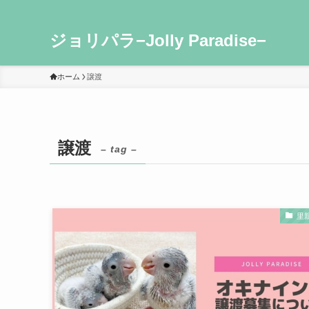
ジョリパラ−Jolly Paradise−
ホーム
譲渡
譲渡
– tag –
里