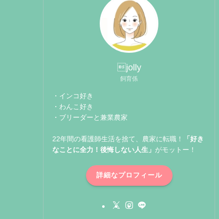
jolly
飼育係
・インコ好き
・わんこ好き
・ブリーダーと兼業農家
22年間の看護師生活を捨て、農家に転職！
「好き
なことに全力！後悔しない人生」
がモットー！
詳細なプロフィール